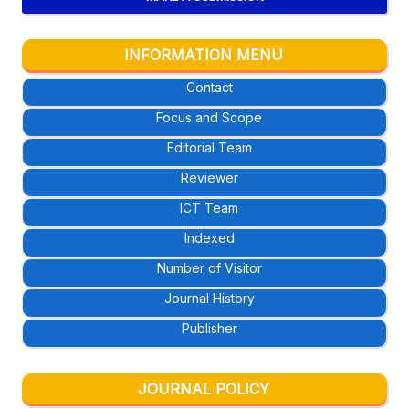
INFORMATION MENU
Contact
Focus and Scope
Editorial Team
Reviewer
ICT Team
Indexed
Number of Visitor
Journal History
Publisher
JOURNAL POLICY